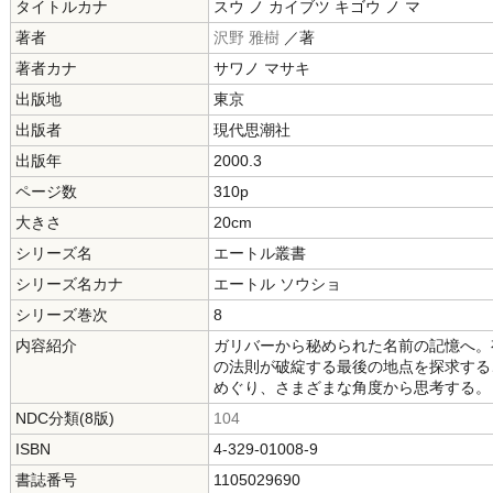
タイトルカナ
スウ ノ カイブツ キゴウ ノ マ
著者
沢野 雅樹
／著
著者カナ
サワノ マサキ
出版地
東京
出版者
現代思潮社
出版年
2000.3
ページ数
310p
大きさ
20cm
シリーズ名
エートル叢書
シリーズ名カナ
エートル ソウショ
シリーズ巻次
8
内容紹介
ガリバーから秘められた名前の記憶へ。
の法則が破綻する最後の地点を探求する
めぐり、さまざまな角度から思考する。
NDC分類(8版)
104
ISBN
4-329-01008-9
書誌番号
1105029690