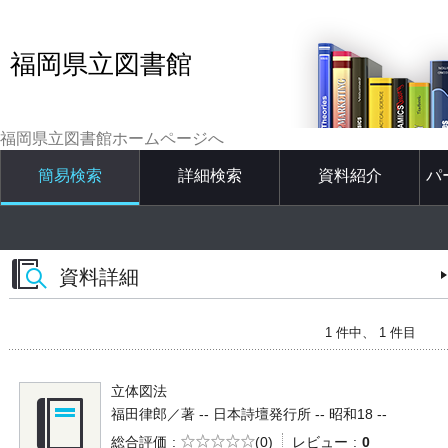
福岡県立図書館
福岡県立図書館ホームページへ
簡易検索
詳細検索
資料紹介
パ
資料詳細
1 件中、 1 件目
立体図法
福田律郎／著 -- 日本詩壇発行所 -- 昭和18 --
5段階評価
総合評価
(0)
レビュー
0