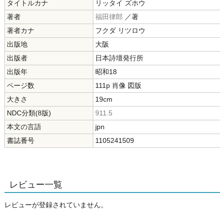
タイトルカナ
リッタイ ズホウ
著者
福田律郎
／著
著者カナ
フクダ リツロウ
出版地
大阪
出版者
日本詩壇発行所
出版年
昭和18
ページ数
111p 肖像 図版
大きさ
19cm
NDC分類(8版)
911.5
本文の言語
jpn
書誌番号
1105241509
レビュー一覧
レビューが登録されていません。