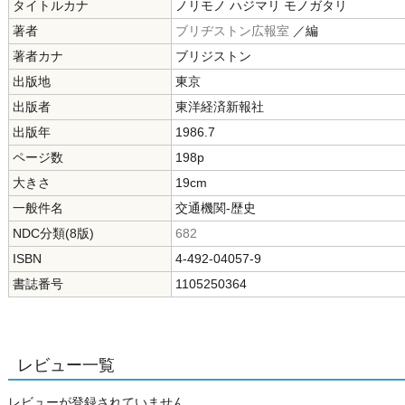
タイトルカナ
ノリモノ ハジマリ モノガタリ
著者
ブリヂストン広報室
／編
著者カナ
ブリジストン
出版地
東京
出版者
東洋経済新報社
出版年
1986.7
ページ数
198p
大きさ
19cm
一般件名
交通機関-歴史
NDC分類(8版)
682
ISBN
4-492-04057-9
書誌番号
1105250364
レビュー一覧
レビューが登録されていません。