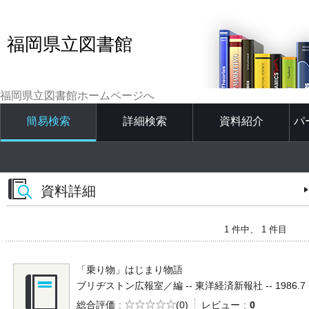
福岡県立図書館
福岡県立図書館ホームページへ
簡易検索
詳細検索
資料紹介
パ
資料詳細
1 件中、 1 件目
「乗り物」はじまり物語
ブリヂストン広報室／編 -- 東洋経済新報社 -- 1986.7 --
5段階評価
総合評価
(0)
レビュー
0