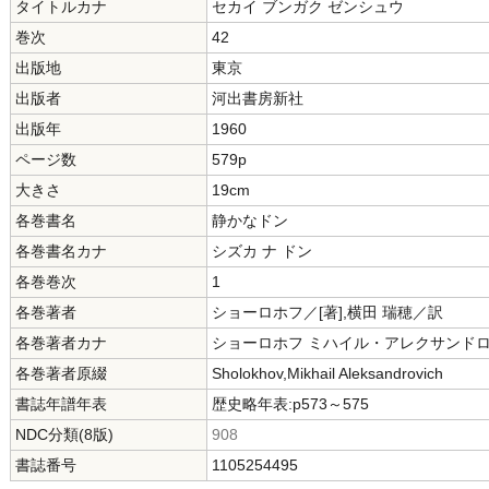
タイトルカナ
セカイ ブンガク ゼンシュウ
巻次
42
出版地
東京
出版者
河出書房新社
出版年
1960
ページ数
579p
大きさ
19cm
各巻書名
静かなドン
各巻書名カナ
シズカ ナ ドン
各巻巻次
1
各巻著者
ショーロホフ／[著],横田 瑞穂／訳
各巻著者カナ
ショーロホフ ミハイル・アレクサンドロ
各巻著者原綴
Sholokhov,Mikhail Aleksandrovich
書誌年譜年表
歴史略年表:p573～575
NDC分類(8版)
908
書誌番号
1105254495