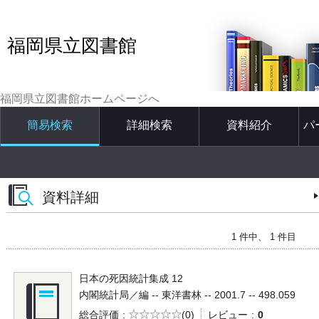
福岡県立図書館
福岡県立図書館ホームページへ
簡易検索
詳細検索
資料紹介
パ
資料詳細
1 件中、 1 件目
日本の死因統計集成 12
内閣統計局／編 -- 東洋書林 -- 2001.7 -- 498.059
5段階評価
総合評価
(0)
レビュー
0