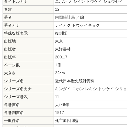
タイトルカナ
ニホン ノ シイン トウケイ シュウセイ
巻次
12
著者
内閣統計局
／編
著者カナ
ナイカク トウケイキョク
特殊な版表示
復刻版
出版地
東京
出版者
東洋書林
出版年
2001.7
ページ数
1冊
大きさ
22cm
シリーズ名
近代日本歴史統計資料
シリーズ名カナ
キンダイ ニホン レキシ トウケイ シリ
シリーズ巻次
11
各巻書名
大正6年
各巻副書名
1917
一般件名
死亡原因-統計