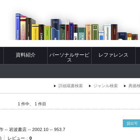
資料紹介
パーソナルサービ
レファレンス
ス
詳細蔵書検索
ジャンル検索
典拠
1 件中、 1 件目
貸出可
波書店 -- 2002.10 -- 953.7
)
レビュー
0