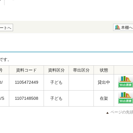
本棚へ
ートへ
です。
号
資料コード
資料区分
帯出区分
状態
ﾕ/
1105472449
子ども
貸出中
ﾕ/S
1107148508
子ども
在架
ページの先