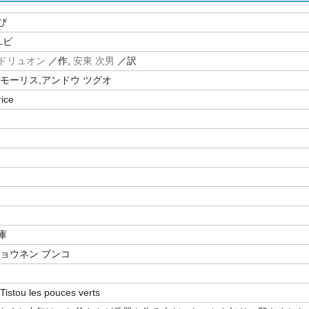
び
ユビ
ドリュオン
／作,
安東 次男
／訳
 モーリス,アンドウ ツグオ
ice
庫
ショウネン ブンコ
tou les pouces verts