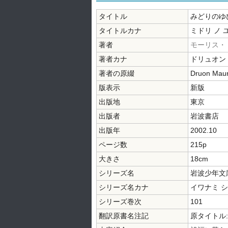
タイトル
みどりのゆ
タイトルカナ
ミドリ ノ 
著者
モーリス・
著者カナ
ドリュオン
著者の原綴
Druon Maur
版表示
新版
出版地
東京
出版者
岩波書店
出版年
2002.10
ページ数
215p
大きさ
18cm
シリーズ名
岩波少年文
シリーズ名カナ
イワナミ 
シリーズ巻次
101
翻訳原書名注記
原タイトル:Tis