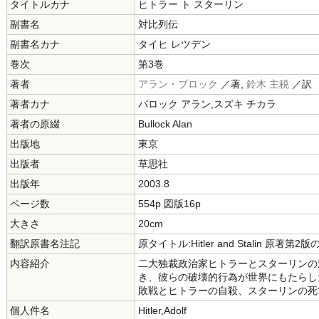
タイトルカナ
ヒトラー ト スターリン
副書名
対比列伝
副書名カナ
タイヒ レツデン
巻次
第3巻
著者
アラン・ブロック
／著,
鈴木 主税
／訳
著者カナ
バロック アラン,スズキ チカラ
著者の原綴
Bullock Alan
出版地
東京
出版者
草思社
出版年
2003.8
ページ数
554p 図版16p
大きさ
20cm
翻訳原書名注記
原タイトル:Hitler and Stalin 原著第2
内容紹介
二大独裁政治家ヒトラーとスターリンの
き、彼らの破壊的行為が世界にもたらし
敗戦とヒトラーの自殺、スターリンの死
個人件名
Hitler,Adolf