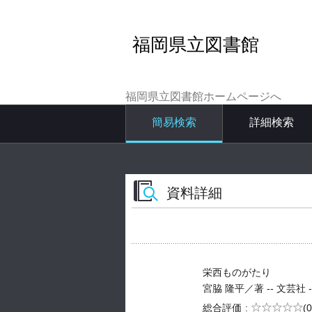
福岡県立図書館
福岡県立図書館ホームページへ
簡易検索
詳細検索
資料詳細
栄西ものがたり
宮脇 隆平／著 -- 文芸社 -- 
5段階評価
総合評価
(0