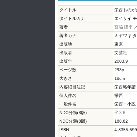
タイトル
栄西ものが
タイトルカナ
エイサイ 
著者
宮脇 隆平
著者カナ
ミヤワキ 
出版地
東京
出版者
文芸社
出版年
2003.9
ページ数
293p
大きさ
19cm
内容細目注記
栄西略年譜：
個人件名
栄西
一般件名
栄西ー小説
NDC分類(8版)
913.6
NDC分類(8版)
188.82
ISBN
4-8355-599