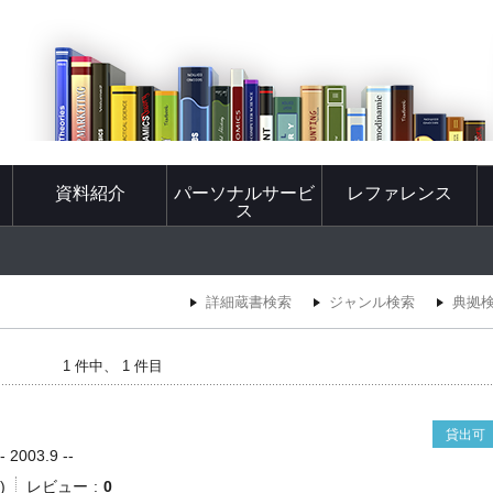
資料紹介
パーソナルサービ
レファレンス
ス
詳細蔵書検索
ジャンル検索
典拠
1 件中、 1 件目
貸出可
2003.9 --
)
レビュー
0