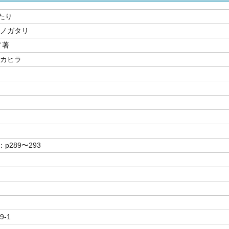
たり
モノガタリ
／著
タカヒラ
p289〜293
9-1