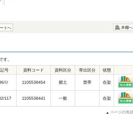
本棚へ
ートへ
です。
求記号
資料コード
資料区分
帯出区分
状態
36/ﾐ/
1105538454
郷土
禁帯
在架
82/117
1105538441
一般
在架
ページの先