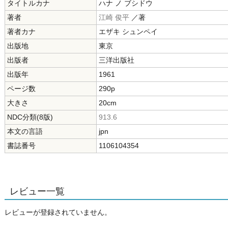
タイトルカナ
ハナ ノ ブシドウ
著者
江崎 俊平
／著
著者カナ
エザキ シュンペイ
出版地
東京
出版者
三洋出版社
出版年
1961
ページ数
290p
大きさ
20cm
NDC分類(8版)
913.6
本文の言語
jpn
書誌番号
1106104354
レビュー一覧
レビューが登録されていません。