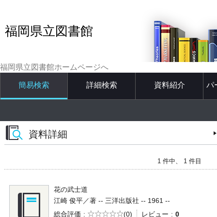
福岡県立図書館
福岡県立図書館ホームページへ
簡易検索
詳細検索
資料紹介
パ
資料詳細
1 件中、 1 件目
花の武士道
江崎 俊平／著 -- 三洋出版社 -- 1961 --
5段階評価
総合評価
(0)
レビュー
0