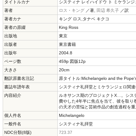
タイトルカナ
システィナ レイハイドウ ト ミケランジ
著者
ロス・キング
／著,
田辺 希久子
／訳
著者カナ
キング ロス,タナベ キクコ
著者の原綴
King Ross
出版地
東京
出版者
東京書籍
出版年
2004.8
ページ数
459p 図版12p
大きさ
20cm
翻訳原書名注記
原タイトル:Michelangelo and the Pope's 
書誌年譜年表
システィナ礼拝堂とミケランジェロ関連年表
内容紹介
ルネサンス期のプロジェクトX…。シス
費やした4年半に焦点を当て、彼を取り
の天才の苦悩と芸術作品の創造過程を重
個人件名
Michelangelo
一般件名
システィナ礼拝堂
NDC分類(8版)
723.37