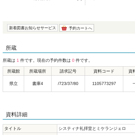
の0.0
新着図書お知らせサービス
予約カートへ
所蔵
所蔵は
1
件です。現在の予約件数は
0
件です。
所蔵館
所蔵場所
請求記号
資料コード
資
県立
書庫4
/723/37/80
1105773297
資料詳細
タイトル
システィナ礼拝堂とミケランジェロ