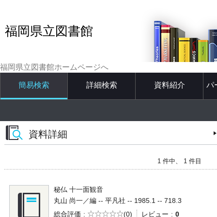
福岡県立図書館
福岡県立図書館ホームページへ
簡易検索
詳細検索
資料紹介
パ
資料詳細
1 件中、 1 件目
秘仏 十一面観音
丸山 尚一／編 -- 平凡社 -- 1985.1 -- 718.3
5段階評価
総合評価
(0)
レビュー
0