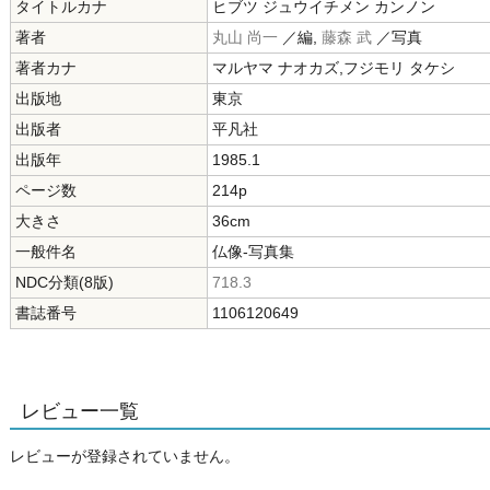
タイトルカナ
ヒブツ ジュウイチメン カンノン
著者
丸山 尚一
／編,
藤森 武
／写真
著者カナ
マルヤマ ナオカズ,フジモリ タケシ
出版地
東京
出版者
平凡社
出版年
1985.1
ページ数
214p
大きさ
36cm
一般件名
仏像-写真集
NDC分類(8版)
718.3
書誌番号
1106120649
レビュー一覧
レビューが登録されていません。