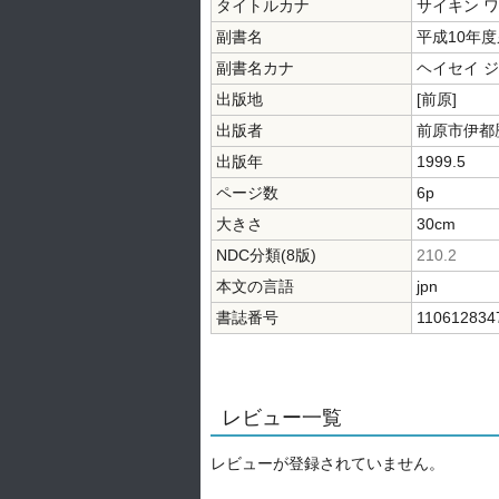
タイトルカナ
サイキン ワ
副書名
平成10年
副書名カナ
ヘイセイ ジ
出版地
[前原]
出版者
前原市伊都
出版年
1999.5
ページ数
6p
大きさ
30cm
NDC分類(8版)
210.2
本文の言語
jpn
書誌番号
110612834
レビュー一覧
レビューが登録されていません。