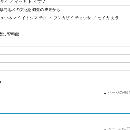
ダイ ノ イセキ ト イブツ
度糸島地区の文化財調査の成果から
ュウネンド イトシマ チク ノ ブンカザイ チョウサ ノ セイカ カラ
歴史資料館
7
ページの先
ページの先