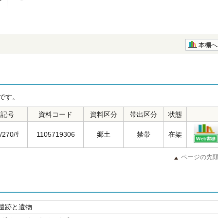
本棚へ
です。
求記号
資料コード
資料区分
帯出区分
状態
/270/ｻ
1105719306
郷土
禁帯
在架
ページの先
遺跡と遺物