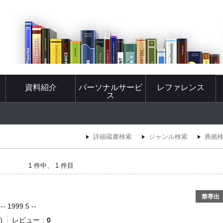
資料紹介
パーソナルサービ
レファレンス
ス
詳細蔵書検索
ジャンル検索
典拠
1 件中、 1 件目
禁帯出
1999.5 --
)
レビュー
0