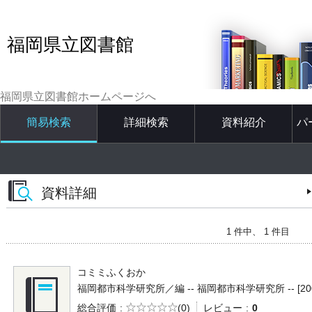
福岡県立図書館
福岡県立図書館ホームページへ
簡易検索
詳細検索
資料紹介
パ
資料詳細
1 件中、 1 件目
コミミふくおか
福岡都市科学研究所／編 -- 福岡都市科学研究所 -- [2004
5段階評価
総合評価
(0)
レビュー
0