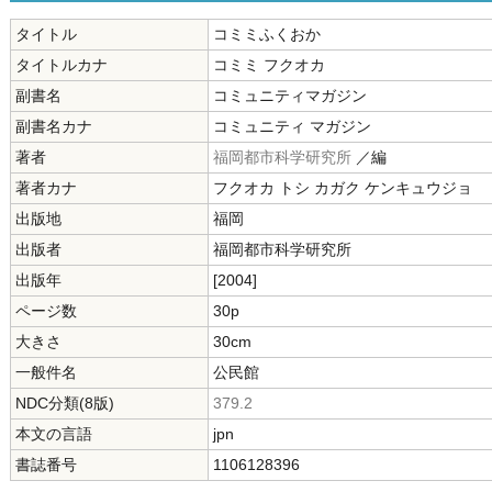
タイトル
コミミふくおか
タイトルカナ
コミミ フクオカ
副書名
コミュニティマガジン
副書名カナ
コミュニティ マガジン
著者
福岡都市科学研究所
／編
著者カナ
フクオカ トシ カガク ケンキュウジョ
出版地
福岡
出版者
福岡都市科学研究所
出版年
[2004]
ページ数
30p
大きさ
30cm
一般件名
公民館
NDC分類(8版)
379.2
本文の言語
jpn
書誌番号
1106128396