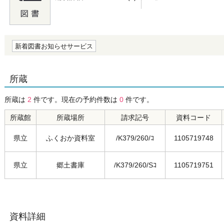
の0.0
新着図書お知らせサービス
所蔵
所蔵は
2
件です。現在の予約件数は
0
件です。
所蔵館
所蔵場所
請求記号
資料コード
県立
ふくおか資料室
/K379/260/ｺ
1105719748
県立
郷土書庫
/K379/260/Sｺ
1105719751
資料詳細