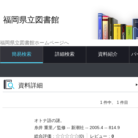
福岡県立図書館
福岡県立図書館ホームページへ
簡易検索
詳細検索
資料紹介
パ
資料詳細
1 件中、 1 件目
オトナ語の謎。
糸井 重里／監修 -- 新潮社 -- 2005.4 -- 814.9
5段階評価
総合評価
(0)
レビュー
0