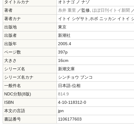
タイトルカナ
オトナゴ ノ ナゾ
著者
糸井 重里
／監修,
ほぼ日刊イトイ新聞
著者カナ
イトイ シゲサト,ホボ ニッカン イトイ 
出版地
東京
出版者
新潮社
出版年
2005.4
ページ数
397p
大きさ
16cm
シリーズ名
新潮文庫
シリーズ名カナ
シンチョウ ブンコ
一般件名
日本語-位相
NDC分類(8版)
814.9
ISBN
4-10-118312-0
本文の言語
jpn
書誌番号
1106177603