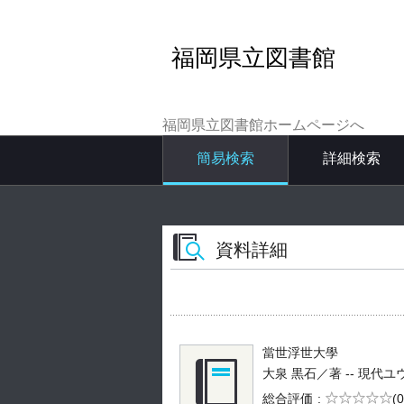
福岡県立図書館
福岡県立図書館ホームページへ
簡易検索
詳細検索
資料詳細
當世浮世大學
大泉 黒石／著 -- 現代ユウモア
5段階評価
総合評価
(0