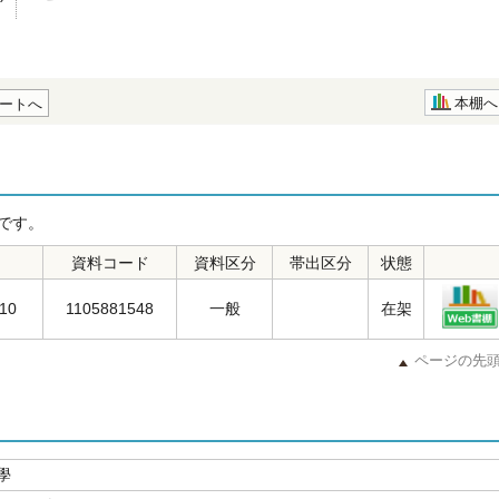
本棚へ
ートへ
です。
資料コード
資料区分
帯出区分
状態
-10
1105881548
一般
在架
ページの先
學