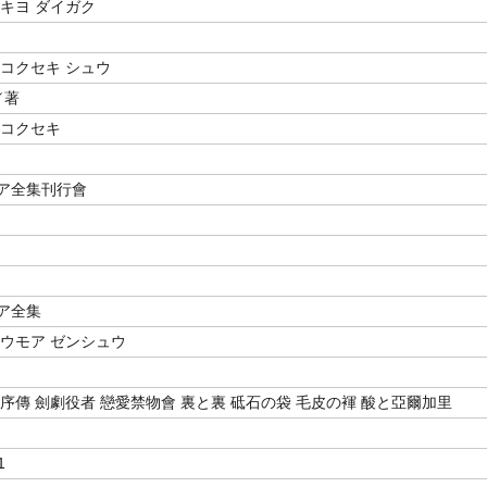
ウキヨ ダイガク
 コクセキ シュウ
／著
 コクセキ
ア全集刊行會
ア全集
ユウモア ゼンシュウ
序傳 劍劇役者 戀愛禁物會 裏と裏 砥石の袋 毛皮の褌 酸と亞爾加里
1