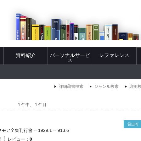
資料紹介
パーソナルサービ
レファレンス
ス
詳細蔵書検索
ジャンル検索
典拠
1 件中、 1 件目
貸出可
全集刊行會 -- 1929.1 -- 913.6
)
レビュー
0