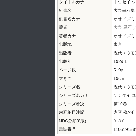
タイトルカナ
トウセイ 
副書名
大泉黒石集
副書名カナ
オオイズミ
著者
大泉 黒石
著者カナ
オオイズミ
出版地
東京
出版者
現代ユウモ
出版年
1929.1
ページ数
519p
大きさ
19cm
シリーズ名
現代ユウモ
シリーズ名カナ
ゲンダイ 
シリーズ巻次
第10卷
内容細目注記
内容:俺の自
NDC分類(8版)
913.6
書誌番号
110619158