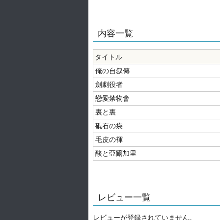
内容一覧
タイトル
俺の自叙傳
劍劇役者
戀愛禁物會
裏と裏
砥石の袋
毛皮の褌
酸と亞爾加里
レビュー一覧
レビューが登録されていません。