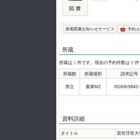
の0.0
新着図書お知らせサービス
予約カ
所蔵
所蔵は
1
件です。現在の予約件数は
0
件
所蔵館
所蔵場所
請求記号
県立
書庫M2
/918/6/S842
資料詳細
タイトル
當世浮世大