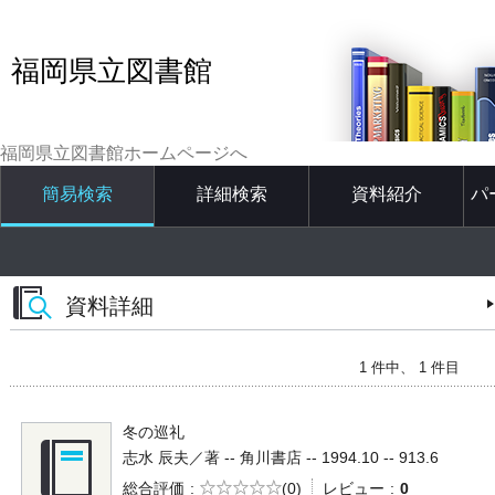
福岡県立図書館
福岡県立図書館ホームページへ
簡易検索
詳細検索
資料紹介
パ
資料詳細
1 件中、 1 件目
冬の巡礼
志水 辰夫／著 -- 角川書店 -- 1994.10 -- 913.6
5段階評価
総合評価
(0)
レビュー
0