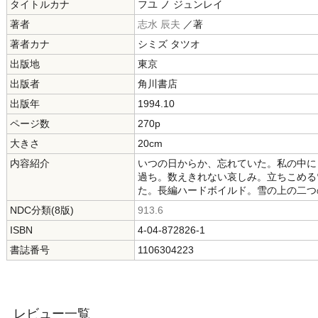
タイトルカナ
フユ ノ ジュンレイ
著者
志水 辰夫
／著
著者カナ
シミズ タツオ
出版地
東京
出版者
角川書店
出版年
1994.10
ページ数
270p
大きさ
20cm
内容紹介
いつの日からか、忘れていた。私の中に
過ち。数えきれない哀しみ。立ちこめる
た。長編ハードボイルド。雪の上の二つ
NDC分類(8版)
913.6
ISBN
4-04-872826-1
書誌番号
1106304223
レビュー一覧