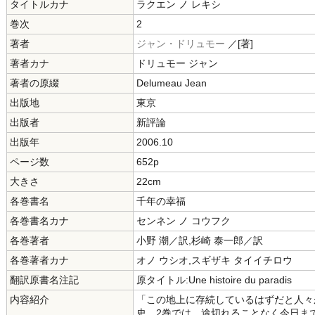
タイトルカナ
ラクエン ノ レキシ
巻次
2
著者
ジャン・ドリュモー
／[著]
著者カナ
ドリュモー ジャン
著者の原綴
Delumeau Jean
出版地
東京
出版者
新評論
出版年
2006.10
ページ数
652p
大きさ
22cm
各巻書名
千年の幸福
各巻書名カナ
センネン ノ コウフク
各巻著者
小野 潮／訳,杉崎 泰一郎／訳
各巻著者カナ
オノ ウシオ,スギザキ タイイチロウ
翻訳原書名注記
原タイトル:Une histoire du paradis
内容紹介
「この地上に存続しているはずだと人々
史。2巻では、途切れることなく今日ま