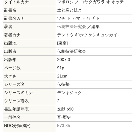
タイトルカナ
マボロシ ノ コヤタガワラ オ オッテ
副書名
土と窯と技と
副書名カナ
ツチ ト カマ ト ワザ ト
著者
伝統技法研究会
／編集
著者カナ
デントウ ギホウ ケンキュウカイ
出版地
[東京]
出版者
伝統技法研究会
出版年
2007.3
ページ数
91p
大きさ
21cm
シリーズ名
伝技塾
シリーズ名カナ
デンギジュク
シリーズ巻次
2
書誌年譜年表
文献:p90
一般件名
瓦-歴史
NDC分類(8版)
573.35