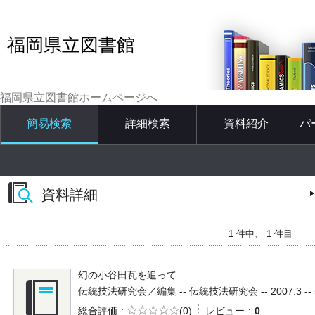
福岡県立図書館
福岡県立図書館ホームページへ
簡易検索
詳細検索
資料紹介
パ
資料詳細
1 件中、 1 件目
幻の小谷田瓦を追って
伝統技法研究会／編集 -- 伝統技法研究会 -- 2007.3 -- 5
5段階評価
総合評価
(0)
レビュー
0