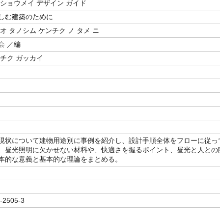
 ショウメイ デザイン ガイド
しむ建築のために
オ タノシム ケンチク ノ タメ ニ
会
／編
ンチク ガッカイ
現状について建物用途別に事例を紹介し、設計手順全体をフローに従っ
、昼光照明に欠かせない材料や、快適さを握るポイント、昼光と人との
本的な意義と基本的な理論をまとめる。
-2505-3