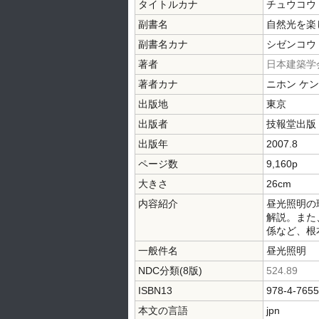
タイトルカナ
チュウコウ
副書名
自然光を楽
副書名カナ
シゼンコウ 
著者
日本建築学
著者カナ
ニホン ケ
出版地
東京
出版者
技報堂出版
出版年
2007.8
ページ数
9,160p
大きさ
26cm
内容紹介
昼光照明の
解説。また
係など、根
一般件名
昼光照明
NDC分類(8版)
524.89
ISBN13
978-4-7655
本文の言語
jpn