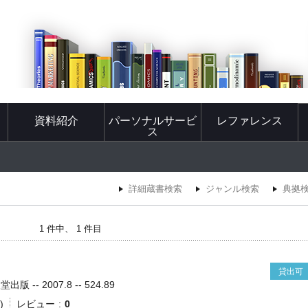
資料紹介
パーソナルサービ
レファレンス
ス
詳細蔵書検索
ジャンル検索
典拠
1 件中、 1 件目
貸出可
 -- 2007.8 -- 524.89
)
レビュー
0