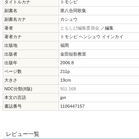
タイトルカナ
トモシビ
副書名
第八合同歌集
副書名カナ
カシュウ
著者
ともしび編集委員会
／編集
著者カナ
トモシビ ヘンシュウ イインカイ
出版地
福岡
出版者
金田短歌教室
出版年
2006.8
ページ数
211p
大きさ
19cm
NDC分類(8版)
911.168
本文の言語
jpn
書誌番号
1106447157
レビュー一覧