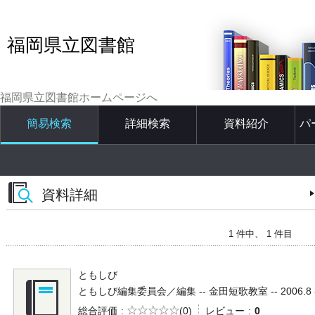
福岡県立図書館
福岡県立図書館ホームページへ
簡易検索
詳細検索
資料紹介
パ
資料詳細
1 件中、 1 件目
ともしび
ともしび編集委員会／編集 -- 金田短歌教室 -- 2006.8 -
5段階評価
総合評価
(0)
レビュー
0