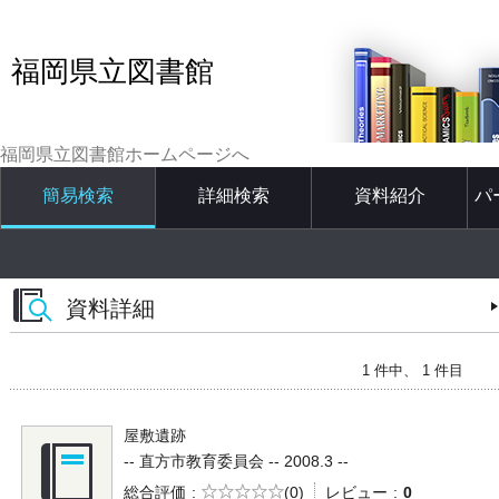
福岡県立図書館
福岡県立図書館ホームページへ
簡易検索
詳細検索
資料紹介
パ
資料詳細
1 件中、 1 件目
屋敷遺跡
-- 直方市教育委員会 -- 2008.3 --
5段階評価
総合評価
(0)
レビュー
0