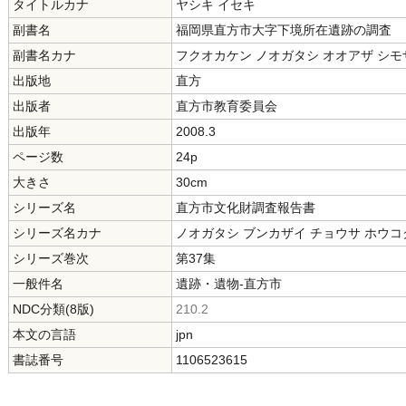
タイトルカナ
ヤシキ イセキ
副書名
福岡県直方市大字下境所在遺跡の調査
副書名カナ
フクオカケン ノオガタシ オオアザ シモ
出版地
直方
出版者
直方市教育委員会
出版年
2008.3
ページ数
24p
大きさ
30cm
シリーズ名
直方市文化財調査報告書
シリーズ名カナ
ノオガタシ ブンカザイ チョウサ ホウコ
シリーズ巻次
第37集
一般件名
遺跡・遺物-直方市
NDC分類(8版)
210.2
本文の言語
jpn
書誌番号
1106523615