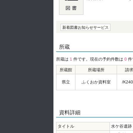
の0.0
新着図書お知らせサービス
所蔵
所蔵は
1
件です。現在の予約件数は
0
件
所蔵館
所蔵場所
請
県立
ふくおか資料室
/K240
資料詳細
タイトル
水ケ谷遺跡