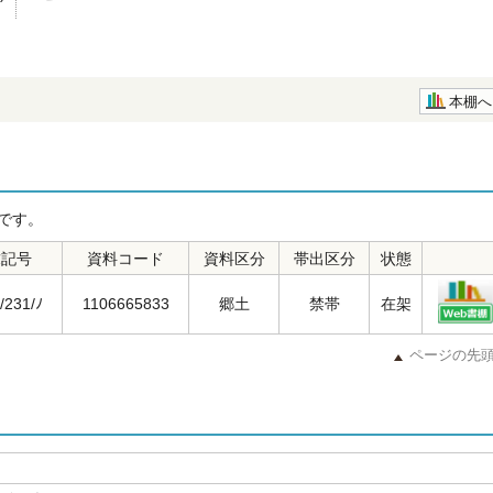
本棚へ
です。
求記号
資料コード
資料区分
帯出区分
状態
/231/ﾉ
1106665833
郷土
禁帯
在架
ページの先