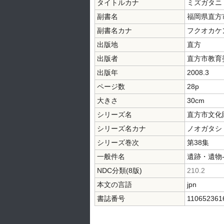
タイトルカナ
ミズガタニ
副書名
福岡県直方
副書名カナ
フクオカケン
出版地
直方
出版者
直方市教育
出版年
2008.3
ページ数
28p
大きさ
30cm
シリーズ名
直方市文化
シリーズ名カナ
ノオガタシ
シリーズ巻次
第38集
一般件名
遺跡・遺物
NDC分類(8版)
210.2
本文の言語
jpn
書誌番号
110652361