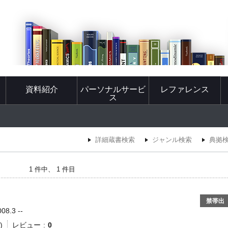
資料紹介
パーソナルサービ
レファレンス
ス
詳細蔵書検索
ジャンル検索
典拠
1 件中、 1 件目
禁帯出
8.3 --
)
レビュー
0