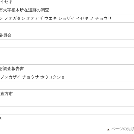
 イセキ
市大字植木所在遺跡の調査
 ノオガタシ オオアザ ウエキ ショザイ イセキ ノ チョウサ
委員会
財調査報告書
 ブンカザイ チョウサ ホウコクショ
-直方市
6
ページの先