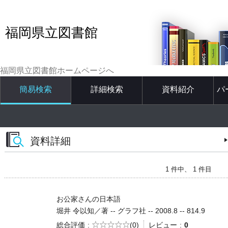
福岡県立図書館
福岡県立図書館ホームページへ
簡易検索
詳細検索
資料紹介
パ
資料詳細
1 件中、 1 件目
お公家さんの日本語
堀井 令以知／著 -- グラフ社 -- 2008.8 -- 814.9
5段階評価
総合評価
(0)
レビュー
0