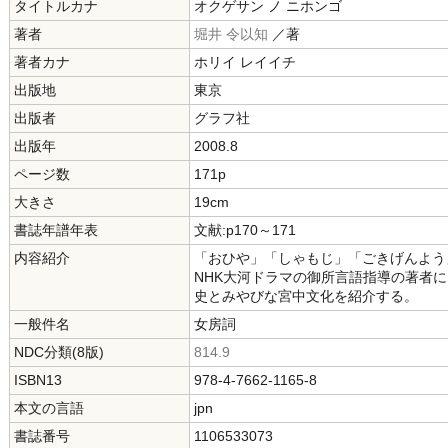
タイトルカナ
オクゲサン ノ ニホンゴ
著者
堀井 令以知
／著
著者カナ
ホリイ レイイチ
出版地
東京
出版者
グラフ社
出版年
2008.8
ページ数
171p
大きさ
19cm
書誌年譜年表
文献:p170～171
内容紹介
「おひや」「しゃもじ」「ごきげんよう
NHK大河ドラマの御所言語指導の著者
史とみやびな宮中文化を紹介する。
一般件名
女房詞
NDC分類(8版)
814.9
ISBN13
978-4-7662-1165-8
本文の言語
jpn
書誌番号
1106533073