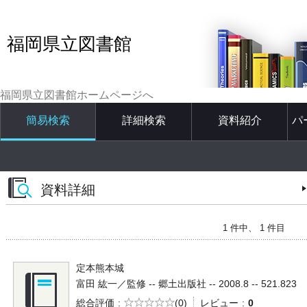
福岡県立図書館
福岡県立図書館ホームページへ
簡易検索
詳細検索
資料紹介
パ
資料詳細
1 件中、 1 件目
定本熊本城
富田 紘一／監修 -- 郷土出版社 -- 2008.8 -- 521.823
5段階評価
総合評価
(0)
レビュー
0