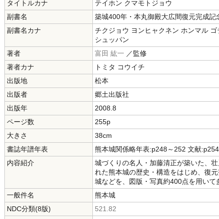
タイトルカナ
テイホン クマモトジョウ
副書名
築城400年・本丸御殿大広間復元完成記
副書名カナ
チクジョウ ヨンヒャクネン ホンマル ゴ
シュッパン
著者
富田 紘一
／監修
著者カナ
トミタ コウイチ
出版地
松本
出版者
郷土出版社
出版年
2008.8
ページ数
255p
大きさ
38cm
書誌年譜年表
熊本城関係略年表:p248～252 文献:p254
内容紹介
城づくりの名人・加藤清正が築いた、壮
れた熊本城の歴史・構造をはじめ、復元
城などを、図版・写真約400点を用いて
一般件名
熊本城
NDC分類(8版)
521.82