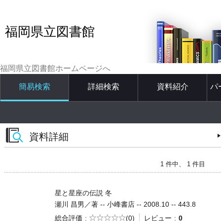
福岡県立図書館
福岡県立図書館ホームページへ
簡易検索
詳細検索
資料紹介
パ
資料詳細
1 件中、 1 件目
星と星座の伝説 冬
瀬川 昌男／著 -- 小峰書店 -- 2008.10 -- 443.8
5段階評価
総合評価
(0)
レビュー
0