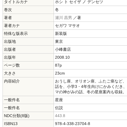
タイトルカナ
ホシ ト セイザ ノ デンセツ
巻次
冬
著者
瀬川 昌男
／著
著者カナ
セガワ マサオ
特殊な版表示
新装版
出版地
東京
出版者
小峰書店
出版年
2008.10
ページ数
87p
大きさ
23cm
内容紹介
おうし座、オリオン座、ふたご座など、
話を、小学3・4年生向けにかみくだき
マの神がみの話、冬の星座案内も収録。
一般件名
星座
一般件名
伝説
NDC分類(8版)
443.8
ISBN13
978-4-338-23704-8