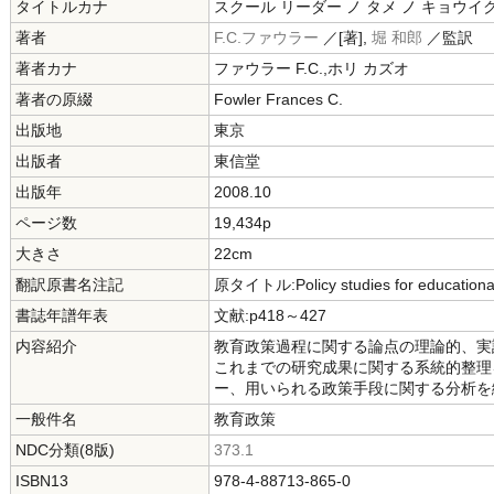
タイトルカナ
スクール リーダー ノ タメ ノ キョウイ
著者
F.C.ファウラー
／[著],
堀 和郎
／監訳
著者カナ
ファウラー F.C.,ホリ カズオ
著者の原綴
Fowler Frances C.
出版地
東京
出版者
東信堂
出版年
2008.10
ページ数
19,434p
大きさ
22cm
翻訳原書名注記
原タイトル:Policy studies for educati
書誌年譜年表
文献:p418～427
内容紹介
教育政策過程に関する論点の理論的、実
これまでの研究成果に関する系統的整理
ー、用いられる政策手段に関する分析を
一般件名
教育政策
NDC分類(8版)
373.1
ISBN13
978-4-88713-865-0