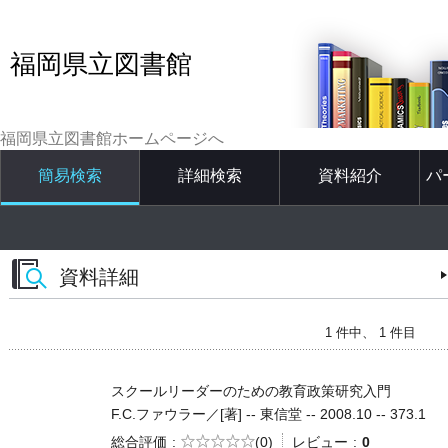
福岡県立図書館
福岡県立図書館ホームページへ
簡易検索
詳細検索
資料紹介
パ
資料詳細
1 件中、 1 件目
スクールリーダーのための教育政策研究入門
F.C.ファウラー／[著] -- 東信堂 -- 2008.10 -- 373.1
5段階評価
総合評価
(0)
レビュー
0