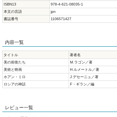
ISBN13
978-4-621-08035-1
本文の言語
jpn
書誌番号
1106571427
内容一覧
タイトル
著者名
美の前衛たち
M.ラゴン／著
美術と映画
H.ルメートル／著
ホアン・ミロ
J.デセーニュ／著
ロシアの神話
F・ギラン／編
レビュー一覧