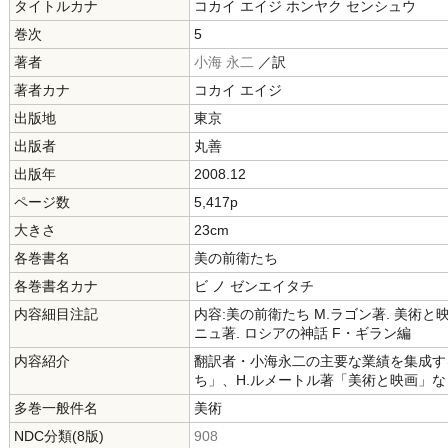
タイトルカナ
コカイ エイジ ホンヤク センシュウ
巻次
5
著者
小海 永二
／訳
著者カナ
コカイ エイジ
出版地
東京
出版者
丸善
出版年
2008.12
ページ数
5,417p
大きさ
23cm
各巻書名
美の前衛たち
各巻書名カナ
ビ ノ ゼンエイタチ
内容細目注記
内容:美の前衛たち M.ラゴン著. 美術と映
ニュ著. ロシアの神話 F・ギラン編
内容紹介
翻訳者・小海永二の主要な業績を集成す
ち」、H.ルメートル著「美術と映画」な
多巻一般件名
美術
NDC分類(8版)
908