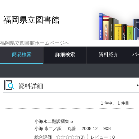
福岡県立図書館
福岡県立図書館ホームページへ
簡易検索
詳細検索
資料紹介
パ
資料詳細
1 件中、 1 件目
小海永二翻訳撰集 5
小海 永二／訳 -- 丸善 -- 2008.12 -- 908
5段階評価
総合評価
(0)
レビュー
0