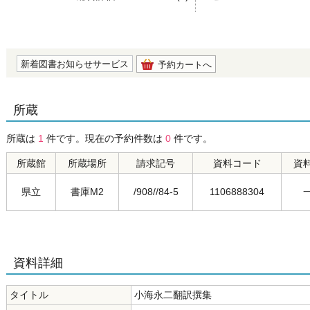
の0.0
新着図書お知らせサービス
予約カートへ
所蔵
所蔵は
1
件です。現在の予約件数は
0
件です。
所蔵館
所蔵場所
請求記号
資料コード
資
県立
書庫M2
/908//84-5
1106888304
資料詳細
タイトル
小海永二翻訳撰集