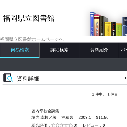
福岡県立図書館
福岡県立図書館ホームページへ
簡易検索
詳細検索
資料紹介
パ
資料詳細
1 件中、 1 件目
堀内幸枝全詩集
堀内 幸枝／著 -- 沖積舎 -- 2009.1 -- 911.56
5段階評価
総合評価
(0)
レビュー
0