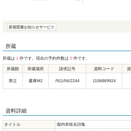
の0.0
新着図書お知らせサービス
所蔵
所蔵は
1
件です。現在の予約件数は
0
件です。
所蔵館
所蔵場所
請求記号
資料コード
資
県立
書庫M2
/911/56/2244
1106869924
資料詳細
タイトル
堀内幸枝全詩集