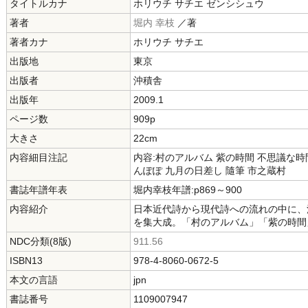
タイトルカナ
ホリウチ サチエ ゼンシシュウ
著者
堀内 幸枝
／著
著者カナ
ホリウチ サチエ
出版地
東京
出版者
沖積舎
出版年
2009.1
ページ数
909p
大きさ
22cm
内容細目注記
内容:村のアルバム 紫の時間 不思議な時
んぽぽ 九月の日差し 隨筆 市之蔵村
書誌年譜年表
堀内幸枝年譜:p869～900
内容紹介
日本近代詩から現代詩への流れの中に、
を集大成。「村のアルバム」「紫の時間
NDC分類(8版)
911.56
ISBN13
978-4-8060-0672-5
本文の言語
jpn
書誌番号
1109007947