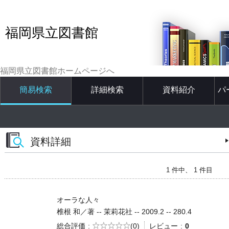
福岡県立図書館
福岡県立図書館ホームページへ
簡易検索
詳細検索
資料紹介
パ
資料詳細
1 件中、 1 件目
オーラな人々
椎根 和／著 -- 茉莉花社 -- 2009.2 -- 280.4
5段階評価
総合評価
(0)
レビュー
0