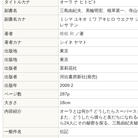
タイトルカナ
オーラ ナ ヒトビト
副書名
三島由紀夫、美輪明宏、植草甚一、寺山
副書名カナ
ミシマ ユキオ ミワ アキヒロ ウエクサ 
レサ テン
著者
椎根 和
／著
著者カナ
シイネ ヤマト
出版地
東京
出版地
東京
出版者
茉莉花社
出版者
河出書房新社(発売)
出版年
2009.2
ページ数
287p
大きさ
18cm
内容紹介
オーラとは何か? どうしたらスーパー
また、どうしたら彼らと友だちになれる
ら24人にその秘密を探る。三島由紀夫
一般件名
伝記