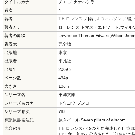
タイトルカナ
チエ ノ ナナハシラ
巻次
4
著者
T.E.ロレンス
／[著],
J.ウィルソン
／編,
著者カナ
ローレンス トマス・エドワード,ウィルソ
著者の原綴
Lawrence Thomas Edward,Wilson Jere
版表示
完全版
出版地
東京
出版者
平凡社
出版年
2009.2
ページ数
434p
大きさ
18cm
シリーズ名
東洋文庫
シリーズ名カナ
トウヨウ ブンコ
シリーズ巻次
783
翻訳原書名注記
原タイトル:Seven pillars of wisdom
内容紹介
T.E.ロレンスが1922年に完成した自
1997年に初めて公表された「知恵の七