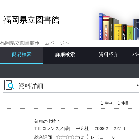
福岡県立図書館
福岡県立図書館ホームページへ
簡易検索
詳細検索
資料紹介
パ
資料詳細
1 件中、 1 件目
知恵の七柱 4
T.E.ロレンス／[著] -- 平凡社 -- 2009.2 -- 227.8
5段階評価
総合評価
(0)
レビュー
0