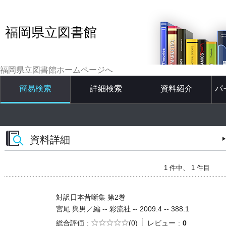
福岡県立図書館
福岡県立図書館ホームページへ
簡易検索
詳細検索
資料紹介
パ
資料詳細
1 件中、 1 件目
対訳日本昔噺集 第2巻
宮尾 與男／編 -- 彩流社 -- 2009.4 -- 388.1
5段階評価
総合評価
(0)
レビュー
0