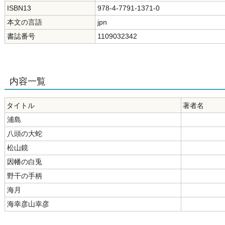
ISBN13
978-4-7791-1371-0
本文の言語
jpn
書誌番号
1109032342
内容一覧
タイトル
著者名
浦島
八頭の大蛇
松山鏡
因幡の白兎
野干の手柄
海月
海幸彦山幸彦