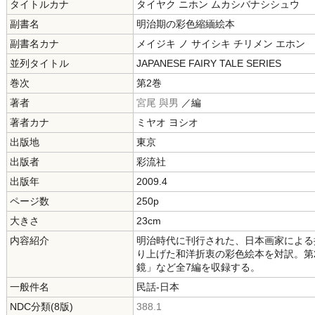
タイトルカナ
タイヤク ニホン ムカシバナシシュウ
副書名
明治期の彩色縮緬絵本
副書名カナ
メイジキ ノ サイシキ チリメン エホン
並列タイトル
JAPANESE FAIRY TALE SERIES
巻次
第2巻
著者
宮尾 與男
／編
著者カナ
ミヤオ ヨシオ
出版地
東京
出版者
彩流社
出版年
2009.4
ページ数
250p
大きさ
23cm
内容紹介
明治時代に刊行された、日本画家による
り上げた和洋折衷の彩色絵本を対訳。第
鏡」など全7編を収録する。
一般件名
民話-日本
NDC分類(8版)
388.1