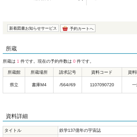
の0.0
新着図書お知らせサービス
予約カートへ
所蔵
所蔵は
1
件です。現在の予約件数は
0
件です。
所蔵館
所蔵場所
請求記号
資料コード
資料
県立
書庫M4
/564//69
1107090720
一
資料詳細
タイトル
鉄学137億年の宇宙誌