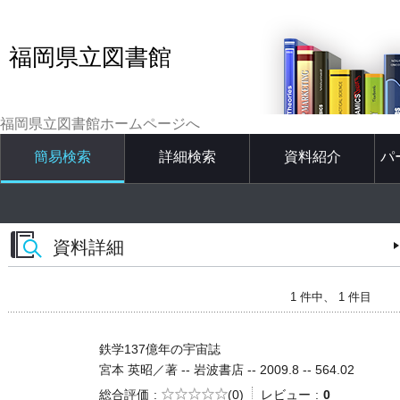
福岡県立図書館
福岡県立図書館ホームページへ
簡易検索
詳細検索
資料紹介
パ
資料詳細
1 件中、 1 件目
鉄学137億年の宇宙誌
宮本 英昭／著 -- 岩波書店 -- 2009.8 -- 564.02
5段階評価
総合評価
(0)
レビュー
0