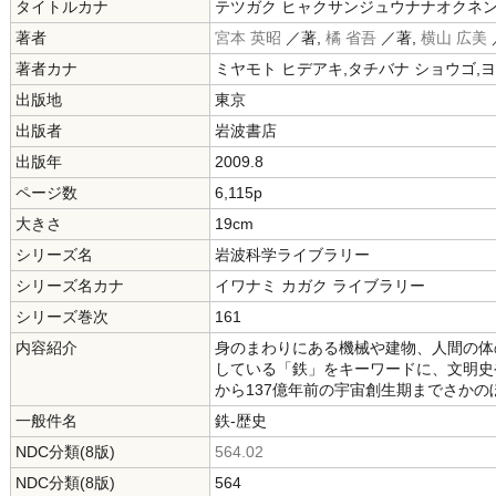
タイトルカナ
テツガク ヒャクサンジュウナナオクネン
著者
宮本 英昭
／著,
橘 省吾
／著,
横山 広美
著者カナ
ミヤモト ヒデアキ,タチバナ ショウゴ,
出版地
東京
出版者
岩波書店
出版年
2009.8
ページ数
6,115p
大きさ
19cm
シリーズ名
岩波科学ライブラリー
シリーズ名カナ
イワナミ カガク ライブラリー
シリーズ巻次
161
内容紹介
身のまわりにある機械や建物、人間の体
している「鉄」をキーワードに、文明史
から137億年前の宇宙創生期までさかの
一般件名
鉄-歴史
NDC分類(8版)
564.02
NDC分類(8版)
564