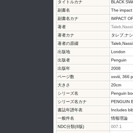
タイトルカナ
BLACK SW
副書名
The impact 
副書名カナ
IMPACT O
著者
Taleb,Nass
著者カナ
タレブ,ナ
著者の原綴
Taleb,Nass
出版地
London
出版者
Penguin
出版年
2008
ページ数
xxviii, 366 p
大きさ
20cm
シリーズ名
Penguin bo
シリーズ名カナ
PENGUIN 
書誌年譜年表
Includes bi
一般件名
情報理論
NDC分類(8版)
007.1