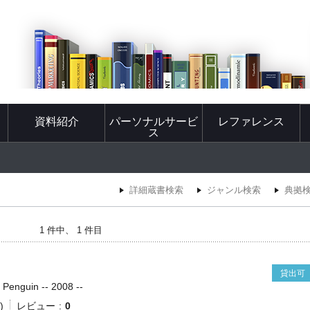
資料紹介
パーソナルサービ
レファレンス
ス
詳細蔵書検索
ジャンル検索
典拠
1 件中、 1 件目
貸出可
 Penguin -- 2008 --
)
レビュー
0