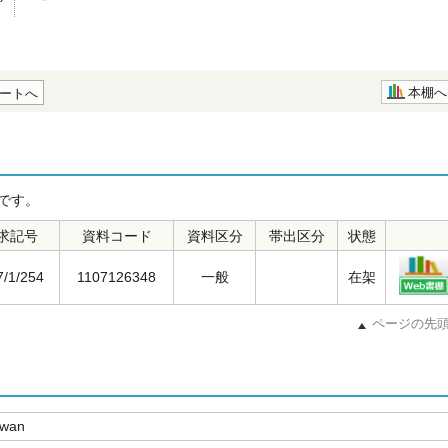
本棚へ
ートへ
です。
求記号
資料コード
資料区分
帯出区分
状態
7/1/254
1107126348
一般
在架
ページの先
swan