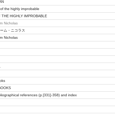
AN
of the highly improbable
F THE HIGHLY IMPROBABLE
im Nicholas
シーム・ニコラス
im Nicholas
.
oks
BOOKS
bliographical references (p.[331]-358) and index