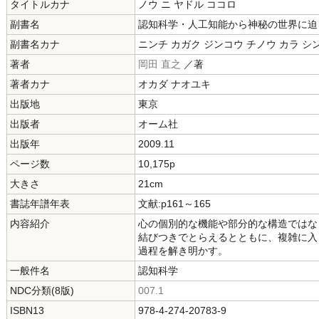
タイトルカナ
ノウ ニ ヤドル ココロ
副書名
認知科学・人工知能から神秘の世界に迫
副書名カナ
ニンチ カガク ジンコウ チノウ カラ シン
著者
岡田 直之
／著
著者カナ
オカダ ナオユキ
出版地
東京
出版者
オーム社
出版年
2009.11
ページ数
10,175p
大きさ
21cm
書誌年譜年表
文献:p161～165
内容紹介
心の個別的な機能や部分的な構造ではな
結びつきでとらえるとともに、複雑に入
過程を解き明かす。
一般件名
認知科学
NDC分類(8版)
007.1
ISBN13
978-4-274-20783-9