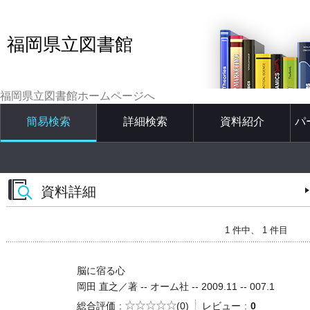
福岡県立図書館
福岡県立図書館ホームページへ
簡易検索
詳細検索
資料紹介
パ
資料詳細
1 件中、 1 件目
脳に宿る心
岡田 直之／著 -- オーム社 -- 2009.11 -- 007.1
5段階評価
総合評価
(0)
レビュー
0