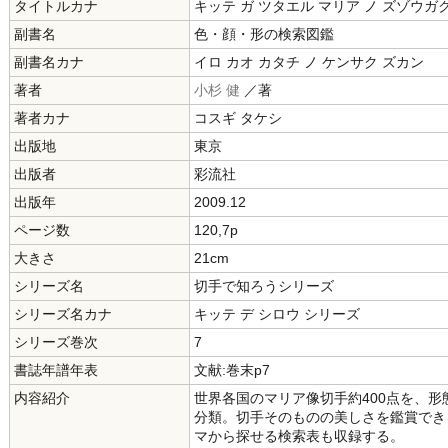
タイトルカナ
キッテ ガ ツタエル マリア ノ ズゾウガ
副書名
色・顔・形の検索図鑑
副書名カナ
イロ カオ カタチ ノ ケンサク ズカン
著者
小杉 健
／著
著者カナ
コスギ タケシ
出版地
東京
出版者
彩流社
出版年
2009.12
ページ数
120,7p
大きさ
21cm
シリーズ名
切手で知ろうシリーズ
シリーズ名カナ
キッテ デ シロウ シリーズ
シリーズ巻次
7
書誌年譜年表
文献:巻末p7
内容紹介
世界各国のマリア像切手約400点を、形
分類。切手そのものの美しさを鑑賞でき
マから探せる検索表も収録する。