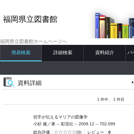
福岡県立図書館
福岡県立図書館ホームページへ
簡易検索
詳細検索
資料紹介
パ
資料詳細
1 件中、 1 件目
切手が伝えるマリアの図像学
小杉 健／著 -- 彩流社 -- 2009.12 -- 702.099
5段階評価
総合評価
(0)
レビュー
0