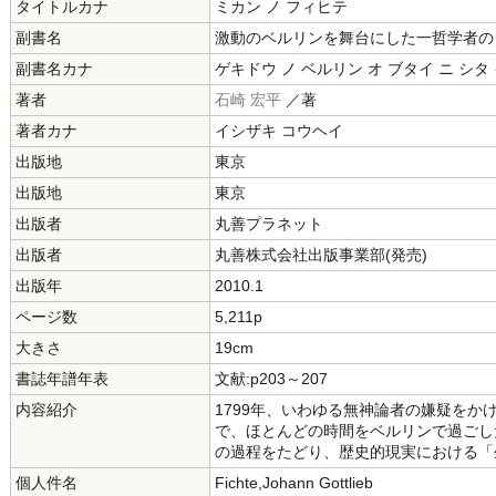
タイトルカナ
ミカン ノ フィヒテ
副書名
激動のベルリンを舞台にした一哲学者の
副書名カナ
ゲキドウ ノ ベルリン オ ブタイ ニ シタ
著者
石崎 宏平
／著
著者カナ
イシザキ コウヘイ
出版地
東京
出版地
東京
出版者
丸善プラネット
出版者
丸善株式会社出版事業部(発売)
出版年
2010.1
ページ数
5,211p
大きさ
19cm
書誌年譜年表
文献:p203～207
内容紹介
1799年、いわゆる無神論者の嫌疑を
で、ほとんどの時間をベルリンで過ごし
の過程をたどり、歴史的現実における「
個人件名
Fichte,Johann Gottlieb