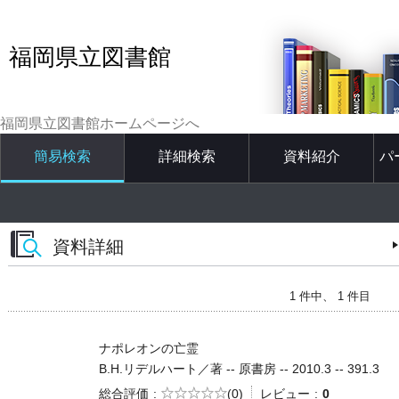
福岡県立図書館
福岡県立図書館ホームページへ
簡易検索
詳細検索
資料紹介
パ
資料詳細
1 件中、 1 件目
ナポレオンの亡霊
B.H.リデルハート／著 -- 原書房 -- 2010.3 -- 391.3
5段階評価
総合評価
(0)
レビュー
0