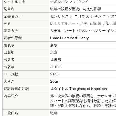
タイトルカナ
ナポレオン ノ ボウレイ
副書名
戦略の誤用が歴史に与えた影響
副書名カナ
センリャク ノ ゴヨウ ガ レキシ ニ ア
著者
B.H.リデルハート
／著,
石塚 栄
／訳,
山
著者カナ
リデル・ハート バジル・ヘンリー,イシズ
著者の原綴
Liddell Hart Basil Henry
版表示
新版
出版地
東京
出版者
原書房
出版年
2010.3
ページ数
214p
大きさ
20cm
翻訳原書名注記
原タイトル:The ghost of Napoleon
内容紹介
第一次大戦の惨禍の原因を、ナポレオン
ルハートの講演記録を増補改訂した近代
譜・展開を解読しながら、理論・実践の
一般件名
戦略