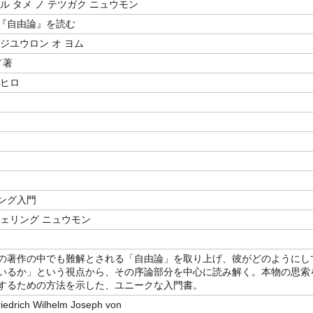
ル タメ ノ テツガク ニュウモン
『自由論』を読む
ジユウロン オ ヨム
／著
サヒロ
ング入門
シェリング ニュウモン
の著作の中でも難解とされる「自由論」を取り上げ、彼がどのようにし
いるか」という視点から、その序論部分を中心に読み解く。本物の思索
するための方法を示した、ユニークな入門書。
riedrich Wilhelm Joseph von