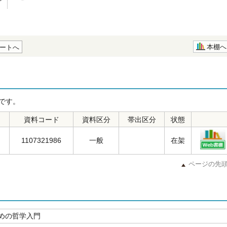
本棚へ
ートへ
です。
資料コード
資料区分
帯出区分
状態
1107321986
一般
在架
ページの先
めの哲学入門