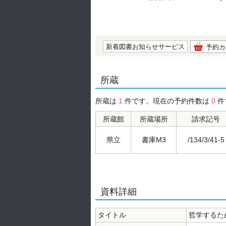
の0.0
新着図書お知らせサービス
予約カ
所蔵
所蔵は
1
件です。現在の予約件数は
0
件
所蔵館
所蔵場所
請求記号
県立
書庫M3
/134/3/41-5
資料詳細
タイトル
哲学するた