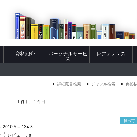
資料紹介
パーソナルサービ
レファレンス
ス
詳細蔵書検索
ジャンル検索
典拠
1 件中、 1 件目
貸出可
010.5 -- 134.3
)
レビュー
0