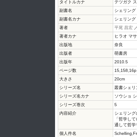
タイトルカナ
テツガク ス
副書名
シェリング
副書名カナ
シェリング 
著者
平尾 昌宏
著者カナ
ヒラオ マ
出版地
奈良
出版者
萌書房
出版年
2010.5
ページ数
15,158,16p
大きさ
20cm
シリーズ名
叢書シェリ
シリーズ名カナ
ソウショ 
シリーズ巻次
5
内容紹介
シェリング
「哲学して
通して哲学
個人件名
Schelling,F