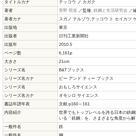
タイトルカナ
テッコウ ノ カガク
著者
菅野 照造
／監修,
鉄鋼と生活研究会
／
著者カナ
スガノ テルゾウ,テッコウ ト セイカツ
出版地
東京
出版者
日刊工業新聞社
出版年
2010.5
ページ数
6,161p
大きさ
21cm
シリーズ名
B&Tブックス
シリーズ名カナ
ビー アンド ティー ブックス
シリーズ名
おもしろサイエンス
シリーズ名カナ
オモシロ サイエンス
書誌年譜年表
文献:p160～161
内容紹介
世界でもトップレベルを誇る日本の鉄鋼
いる「鉄鋼」を、さまざまな角度から解
一般件名
鉄
一般件名
鋼