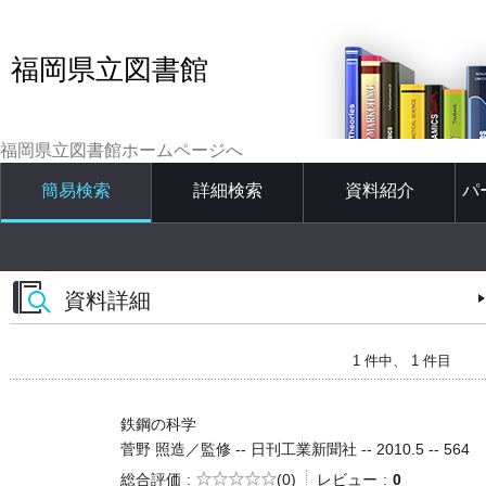
福岡県立図書館
福岡県立図書館ホームページへ
簡易検索
詳細検索
資料紹介
パ
資料詳細
1 件中、 1 件目
鉄鋼の科学
菅野 照造／監修 -- 日刊工業新聞社 -- 2010.5 -- 564
5段階評価
総合評価
(0)
レビュー
0