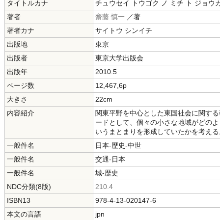
タイトルカナ
チュウセイ トウゴク ノ ミチ ト ジョウ
著者
齋藤 慎一
／著
著者カナ
サイトウ シンイチ
出版地
東京
出版者
東京大学出版会
出版年
2010.5
ページ数
12,467,6p
大きさ
22cm
内容紹介
関東平野を中心とした東国社会に関する
ードとして、個々の小さな地域がどのよ
いうまとまりを形成していたかを考える
一般件名
日本-歴史-中世
一般件名
交通-日本
一般件名
城-歴史
NDC分類(8版)
210.4
ISBN13
978-4-13-020147-6
本文の言語
jpn