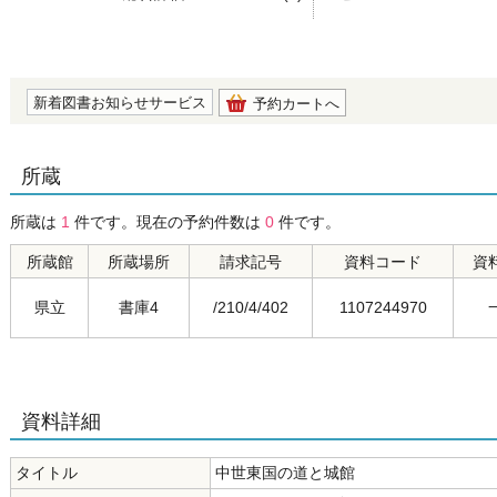
の0.0
新着図書お知らせサービス
予約カートへ
所蔵
所蔵は
1
件です。現在の予約件数は
0
件です。
所蔵館
所蔵場所
請求記号
資料コード
資
県立
書庫4
/210/4/402
1107244970
資料詳細
タイトル
中世東国の道と城館