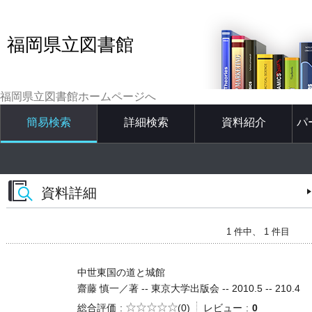
福岡県立図書館
福岡県立図書館ホームページへ
簡易検索
詳細検索
資料紹介
パ
資料詳細
1 件中、 1 件目
中世東国の道と城館
齋藤 慎一／著 -- 東京大学出版会 -- 2010.5 -- 210.4
5段階評価
総合評価
(0)
レビュー
0