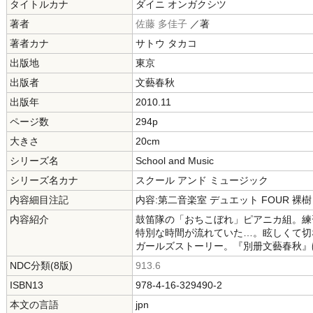
タイトルカナ
ダイニ オンガクシツ
著者
佐藤 多佳子
／著
著者カナ
サトウ タカコ
出版地
東京
出版者
文藝春秋
出版年
2010.11
ページ数
294p
大きさ
20cm
シリーズ名
School and Music
シリーズ名カナ
スクール アンド ミュージック
内容細目注記
内容:第二音楽室 デュエット FOUR 裸樹
内容紹介
鼓笛隊の「おちこぼれ」ピアニカ組。練
特別な時間が流れていた…。眩しくて切
ガールズストーリー。『別册文藝春秋』
NDC分類(8版)
913.6
ISBN13
978-4-16-329490-2
本文の言語
jpn