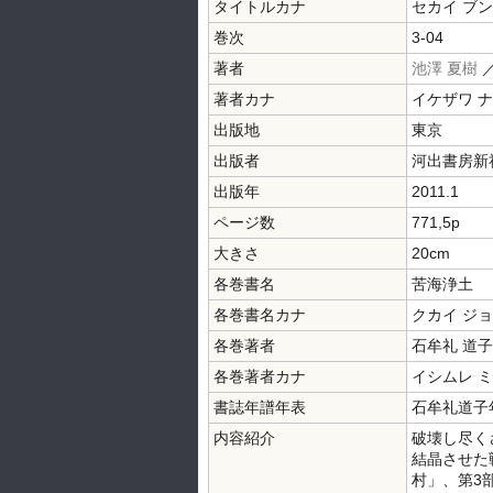
タイトルカナ
セカイ ブ
巻次
3-04
著者
池澤 夏樹
著者カナ
イケザワ 
出版地
東京
出版者
河出書房新
出版年
2011.1
ページ数
771,5p
大きさ
20cm
各巻書名
苦海浄土
各巻書名カナ
クカイ ジ
各巻著者
石牟礼 道
各巻著者カナ
イシムレ 
書誌年譜年表
石牟礼道子年
内容紹介
破壊し尽く
結晶させた
村」、第3