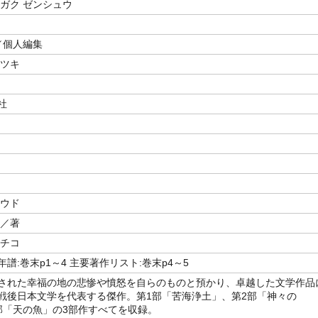
ンガク ゼンシュウ
／個人編集
ナツキ
社
ョウド
子／著
ミチコ
譜:巻末p1～4 主要著作リスト:巻末p4～5
された幸福の地の悲惨や憤怒を自らのものと預かり、卓越した文学作品
戦後日本文学を代表する傑作。第1部「苦海浄土」、第2部「神々の
部「天の魚」の3部作すべてを収録。