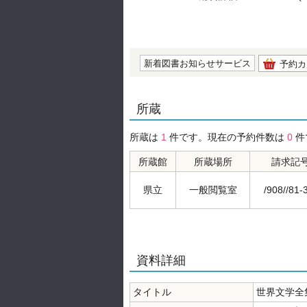
の0.0
新着図書お知らせサービス
予約カ
所蔵
所蔵は
1
件です。現在の予約件数は
0
件
所蔵館
所蔵場所
請求記
県立
一般閲覧室
/908//81-
資料詳細
タイトル
世界文学全