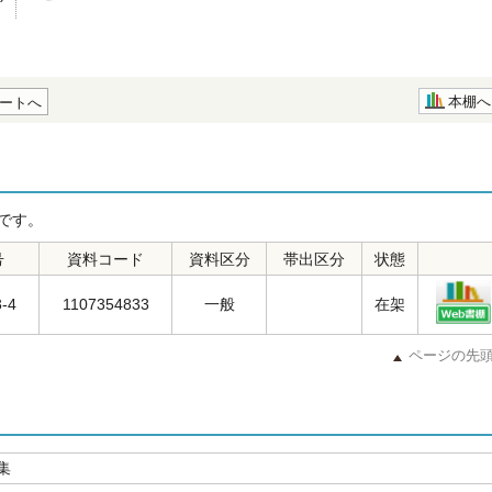
本棚へ
ートへ
です。
号
資料コード
資料区分
帯出区分
状態
3-4
1107354833
一般
在架
ページの先
集