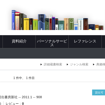
資料紹介
パーソナルサービ
レファレンス
ス
詳細蔵書検索
ジャンル検索
典拠
1 件中、 1 件目
貸出可
房新社 -- 2011.1 -- 908
)
レビュー
0