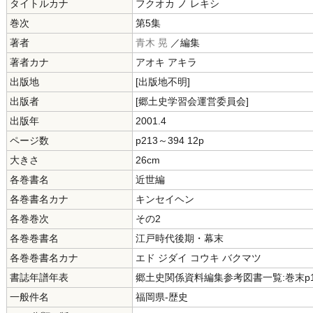
タイトルカナ
フクオカ ノ レキシ
巻次
第5集
著者
青木 晃
／編集
著者カナ
アオキ アキラ
出版地
[出版地不明]
出版者
[郷土史学習会運営委員会]
出版年
2001.4
ページ数
p213～394 12p
大きさ
26cm
各巻書名
近世編
各巻書名カナ
キンセイヘン
各巻巻次
その2
各巻巻書名
江戸時代後期・幕末
各巻巻書名カナ
エド ジダイ コウキ バクマツ
書誌年譜年表
郷土史関係資料編集参考図書一覧:巻末p1
一般件名
福岡県-歴史