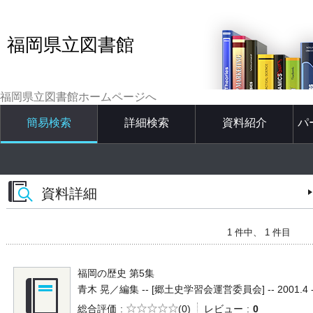
福岡県立図書館
福岡県立図書館ホームページへ
簡易検索
詳細検索
資料紹介
パ
資料詳細
1 件中、 1 件目
福岡の歴史 第5集
青木 晃／編集 -- [郷土史学習会運営委員会] -- 2001.4 --
5段階評価
総合評価
(0)
レビュー
0