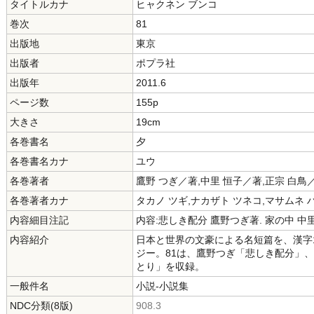
タイトルカナ
ヒャクネン ブンコ
巻次
81
出版地
東京
出版者
ポプラ社
出版年
2011.6
ページ数
155p
大きさ
19cm
各巻書名
夕
各巻書名カナ
ユウ
各巻著者
鷹野 つぎ／著,中里 恒子／著,正宗 白鳥
各巻著者カナ
タカノ ツギ,ナカザト ツネコ,マサムネ 
内容細目注記
内容:悲しき配分 鷹野つぎ著. 家の中 中
内容紹介
日本と世界の文豪による名短篇を、漢字
ジー。81は、鷹野つぎ「悲しき配分」
とり」を収録。
一般件名
小説-小説集
NDC分類(8版)
908.3