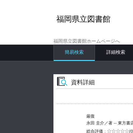
福岡県立図書館
福岡県立図書館ホームページへ
簡易検索
詳細検索
資料詳細
厳復
永田 圭介／著 -- 東方書店 -- 
5段階評価
総合評価
(0