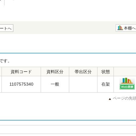
本棚へ
ートへ
です。
資料コード
資料区分
帯出区分
状態
1107575340
一般
在架
ページの先