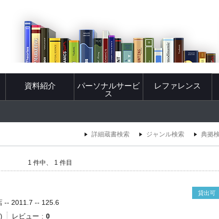
資料紹介
パーソナルサービ
レファレンス
ス
詳細蔵書検索
ジャンル検索
典拠
1 件中、 1 件目
貸出可
2011.7 -- 125.6
)
レビュー
0