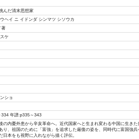
挑んだ清末思想家
ウヘイ ニ イドンダ シンマツ シソウカ
／著
イスケ
センショ
334 年譜:p335～343
後の内憂外患から辛亥革命へ。近代国家へと生まれ変わる中国に生きた
あり、祖国のために「富強」を追求した厳復の姿を、同時代に富国強兵
だ日本をも視野に入れながら描く評伝。