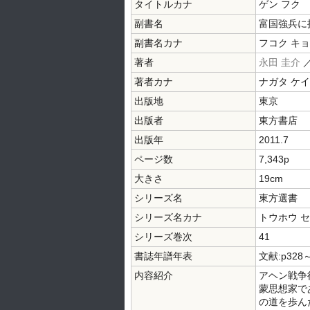
タイトルカナ
ゲン フク
副書名
富国強兵に
副書名カナ
フコク キョ
著者
永田 圭介
著者カナ
ナガタ ケ
出版地
東京
出版者
東方書店
出版年
2011.7
ページ数
7,343p
大きさ
19cm
シリーズ名
東方選書
シリーズ名カナ
トウホウ 
シリーズ巻次
41
書誌年譜年表
文献:p328～
内容紹介
アヘン戦争
蒙思想家で
の道を歩ん