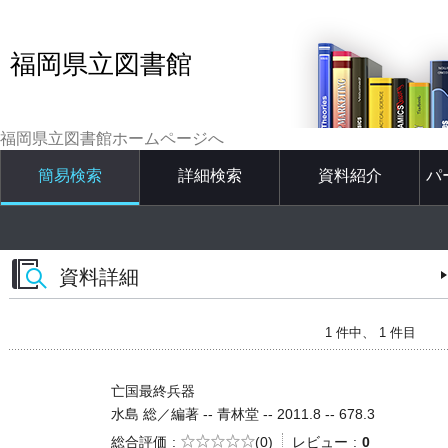
福岡県立図書館
福岡県立図書館ホームページへ
簡易検索
詳細検索
資料紹介
パ
資料詳細
1 件中、 1 件目
亡国最終兵器
水島 総／編著 -- 青林堂 -- 2011.8 -- 678.3
5段階評価
総合評価
(0)
レビュー
0