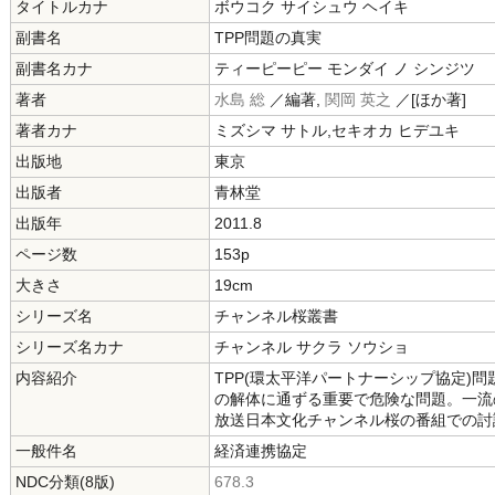
タイトルカナ
ボウコク サイシュウ ヘイキ
副書名
TPP問題の真実
副書名カナ
ティーピーピー モンダイ ノ シンジツ
著者
水島 総
／編著,
関岡 英之
／[ほか著]
著者カナ
ミズシマ サトル,セキオカ ヒデユキ
出版地
東京
出版者
青林堂
出版年
2011.8
ページ数
153p
大きさ
19cm
シリーズ名
チャンネル桜叢書
シリーズ名カナ
チャンネル サクラ ソウショ
内容紹介
TPP(環太平洋パートナーシップ協定)
の解体に通ずる重要で危険な問題。一流
放送日本文化チャンネル桜の番組での討
一般件名
経済連携協定
NDC分類(8版)
678.3