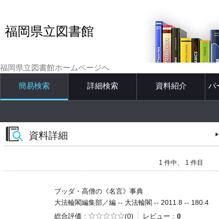
福岡県立図書館
福岡県立図書館ホームページへ
簡易検索
詳細検索
資料紹介
パ
資料詳細
1 件中、 1 件目
ブッダ・高僧の《名言》事典
大法輪閣編集部／編 -- 大法輪閣 -- 2011.8 -- 180.4
5段階評価
総合評価
(0)
レビュー
0