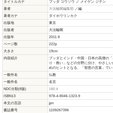
タイトルカナ
ブッダ コウソウ ノ メイゲン ジテン
著者
大法輪閣編集部
／編
著者カナ
ダイホウリンカク
出版地
東京
出版者
大法輪閣
出版年
2011.8
ページ数
222p
大きさ
19cm
内容紹介
ブッダとインド・中国・日本の高僧の「
り・救い」などの分野に分け、やさしい
めのヒントとなる、「智恵の言葉」でい
一般件名
仏教
一般件名
名言
NDC分類(8版)
180.4
ISBN13
978-4-8046-1323-9
本文の言語
jpn
書誌番号
1109267396