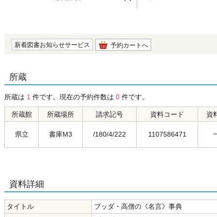
の0.0
新着図書お知らせサービス
予約カートへ
所蔵
所蔵は
1
件です。現在の予約件数は
0
件です。
所蔵館
所蔵場所
請求記号
資料コード
資
県立
書庫M3
/180/4/222
1107586471
資料詳細
タイトル
ブッダ・高僧の《名言》事典