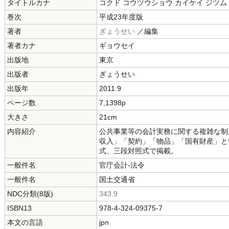
タイトルカナ
コクド コウツウショウ カイケイ ジツム
巻次
平成23年度版
著者
ぎょうせい
／編集
著者カナ
ギョウセイ
出版地
東京
出版者
ぎょうせい
出版年
2011.9
ページ数
7,1398p
大きさ
21cm
内容紹介
公共事業等の会計実務に関する複雑な制
収入」「契約」「物品」「国有財産」と
式、三段対照式で掲載。
一般件名
官庁会計-法令
一般件名
国土交通省
NDC分類(8版)
343.9
ISBN13
978-4-324-09375-7
本文の言語
jpn