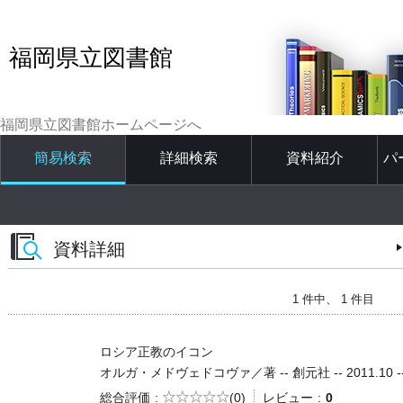
福岡県立図書館
福岡県立図書館ホームページへ
簡易検索
詳細検索
資料紹介
パ
資料詳細
1 件中、 1 件目
ロシア正教のイコン
オルガ・メドヴェドコヴァ／著 -- 創元社 -- 2011.10 -- 
5段階評価
総合評価
(0)
レビュー
0