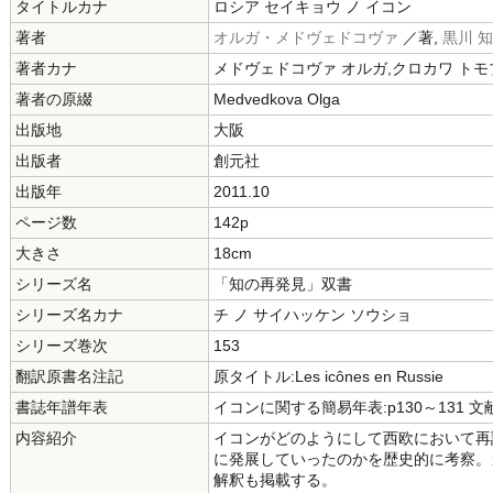
タイトルカナ
ロシア セイキョウ ノ イコン
著者
オルガ・メドヴェドコヴァ
／著,
黒川 
著者カナ
メドヴェドコヴァ オルガ,クロカワ トモ
著者の原綴
Medvedkova Olga
出版地
大阪
出版者
創元社
出版年
2011.10
ページ数
142p
大きさ
18cm
シリーズ名
「知の再発見」双書
シリーズ名カナ
チ ノ サイハッケン ソウショ
シリーズ巻次
153
翻訳原書名注記
原タイトル:Les icônes en Russie
書誌年譜年表
イコンに関する簡易年表:p130～131 文献:
内容紹介
イコンがどのようにして西欧において再
に発展していったのかを歴史的に考察。
解釈も掲載する。