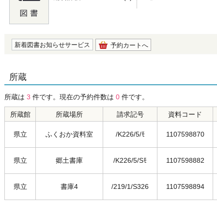
の0.0
新着図書お知らせサービス
予約カートへ
所蔵
所蔵は
3
件です。現在の予約件数は
0
件です。
所蔵館
所蔵場所
請求記号
資料コード
県立
ふくおか資料室
/K226/5/ﾓ
1107598870
県立
郷土書庫
/K226/5/Sﾓ
1107598882
県立
書庫4
/219/1/S326
1107598894