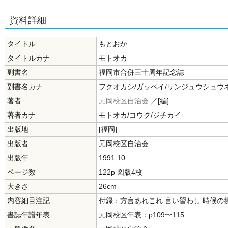
資料詳細
タイトル
もとおか
タイトルカナ
モトオカ
副書名
福岡市合併三十周年記念誌
副書名カナ
フクオカシ/ガッペイ/サンジュウシュウ
著者
元岡校区自治会
／[編]
著者カナ
モトオカ/コウク/ジチカイ
出版地
[福岡]
出版者
元岡校区自治会
出版年
1991.10
ページ数
122p 図版4枚
大きさ
26cm
内容細目注記
付録：方言あれこれ 言い習わし 時候の
書誌年譜年表
元岡校区年表：p109〜115