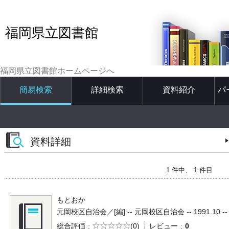
福岡県立図書館
福岡県立図書館ホームページへ
簡易検索
詳細検索
資料紹介
パ
資料詳細
1 件中、 1 件目
もとおか
元岡校区自治会／[編] -- 元岡校区自治会 -- 1991.10 --
5段階評価
総合評価
(0)
レビュー
0